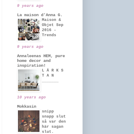
9 years ago
La maison d'Anna G.
Maison &
Objet Sep
2016 -
Trends
9 years ago
Annaleenas HEM, pure
home decor and
inspiration!
L Ä R K S
T A N
_______
10 years ago
Mokkasin
snipp
snapp slut
så var den
här sagan
slut.