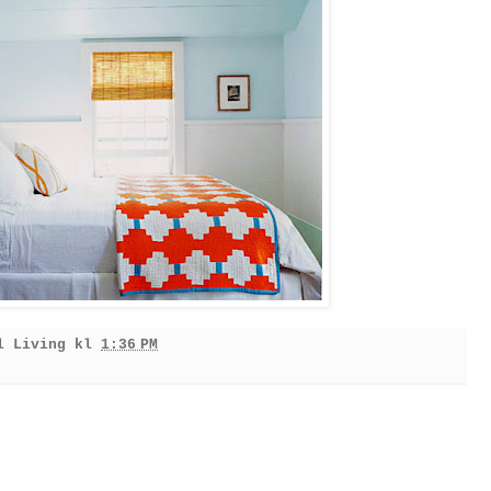
l Living
kl
1:36 PM