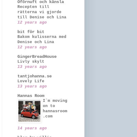
Oförnuft och känsla
Recepten till
rätterna vi gjorde
till Denise och Lina
12 years ago
bit för bit
Bakom kulisserna med
Denise och Lina
12 years ago
GingerBreadHouse
Livly skylt
13 years ago
tantjohanna.se
Lovely Life
13 years ago
Hannas Room
I´m moving
on to
hannasroom
.com
14 years ago