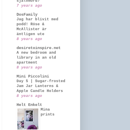
självmord?”
7 years ago
DosFamily
Jag har blivit med
podd! Röse &
McAllister är
äntligen ute
8 years ago
desiretoinspire.net
A new bedroom and
library in an old
apartment
8 years ago
Mini Piccolini
Day 5 | Sugar-frosted
Jam Jar Lanterns &
Apple Candle Holders
8 years ago
Helt Enkelt
Mina
prints