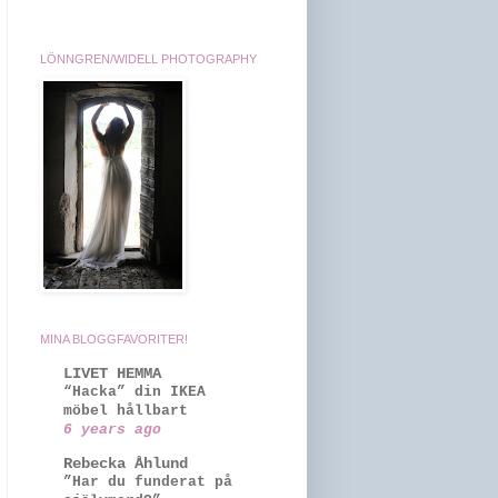
LÖNNGREN/WIDELL PHOTOGRAPHY
MINA BLOGGFAVORITER!
LIVET HEMMA
“Hacka” din IKEA
möbel hållbart
6 years ago
Rebecka Åhlund
”Har du funderat på