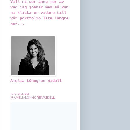
Vill ni ser ännu mer av
vad jag jobbar med så kan
ni klicka er vidare till
vår portfolio lite längre
ner...
Amelia Lönngren Widell
INSTAGRAM
@AMELIALONNGRENWIDELL